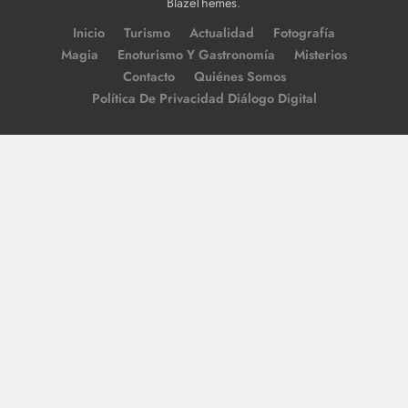
.
BlazeThemes
Inicio
Turismo
Actualidad
Fotografía
Magia
Enoturismo Y Gastronomía
Misterios
Contacto
Quiénes Somos
Política De Privacidad Diálogo Digital