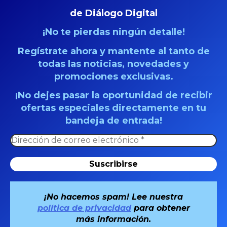
de Diálogo Digital
¡No te pierdas ningún detalle!
Regístrate ahora y mantente al tanto de
todas las noticias, novedades y
promociones exclusivas.
¡No dejes pasar la oportunidad de recibir
ofertas especiales directamente en tu
bandeja de entrada!
¡No hacemos spam! Lee nuestra
Usamos cookies para asegurar que te damos la mejor
política de privacidad
para obtener
experiencia en nuestra web. Si continúas usando este sitio,
más información.
asumiremos que estás de acuerdo con ello.