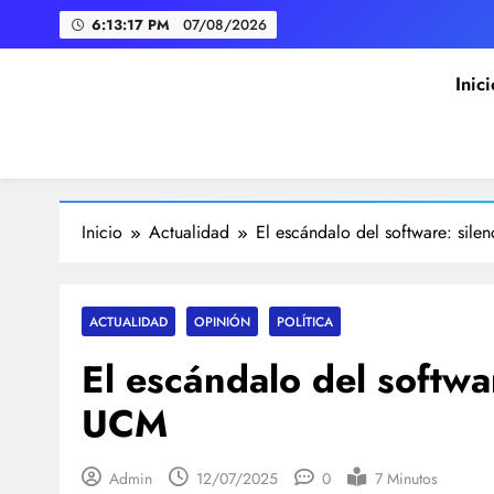
Saltar
6:13:18 PM
07/08/2026
al
contenido
La Albuera acoge la mayo
Inici
Diálogo Digital
Inicio
Actualidad
El escándalo del software: sile
La Albuera acoge la mayo
ACTUALIDAD
OPINIÓN
POLÍTICA
El escándalo del softwar
UCM
Admin
12/07/2025
0
7 Minutos