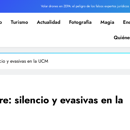
Volar drones en ZEPA: el peligro de los falsos expertos jurídicos
r apuesta de Z Club Extremadura: tres días de motos, coches, camiones, drones y espectáculo
o
Turismo
Actualidad
Fotografía
Magia
En
World Dron analiza la prohibición de drones DJI en espacios gestionados por Defensa
Quiéne
Guadamur, un tesoro por descubrir
Volar drones en ZEPA: el peligro de los falsos expertos jurídicos
ncio y evasivas en la UCM
r apuesta de Z Club Extremadura: tres días de motos, coches, camiones, drones y espectáculo
e: silencio y evasivas en la