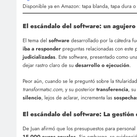
Disponible ya en Amazon: tapa blanda, tapa dura o v
El escándalo del software:
un agujero
El tema del
software
desarrollado por la cátedra fu
iba a responder
preguntas relacionadas con este p
judicializadas
. Este software, presentado como un
dejar rastro claro de su
desarrollo o ejecución
.
Peor aún, cuando se le preguntó sobre la titularida
transformatsc.com
, y su posterior
transferencia
, s
silencio
, lejos de aclarar, incrementa las
sospechas
El escándalo del software:
La gestión 
De Juan afirmó que los presupuestos para personal 
15.000 euros anuales
. Sin embargo, se evidenci