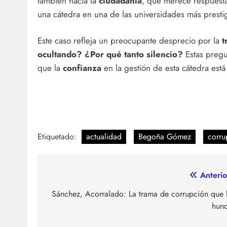
también hacia la
ciudadanía
, que merece respuesta
una cátedra en una de las universidades más presti
Este caso refleja un preocupante desprecio por la
t
ocultando?
¿Por qué tanto silencio?
Estas pregu
que la
confianza
en la gestión de esta cátedra es
Etiquetado:
actualidad
Begoña Gómez
corru
Navegación
Anterio
de
Sánchez, Acorralado: La trama de corrupción que 
hun
entradas