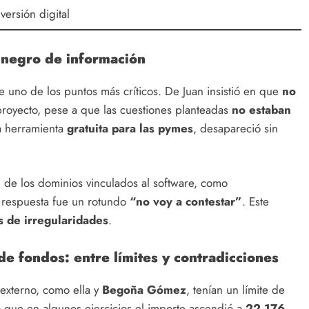
ersión digital
 negro de información
e uno de los puntos más críticos. De Juan insistió en que
no
royecto, pese a que las cuestiones planteadas
no estaban
a herramienta
gratuita para las pymes
, desapareció sin
d de los dominios vinculados al software, como
u respuesta fue un rotundo
“no voy a contestar”
. Este
 de irregularidades
.
de fondos: entre límites y contradicciones
externo, como ella y
Begoña Gómez
, tenían un límite de
ó que en algunos ejercicios el importe ascendió a
22.176