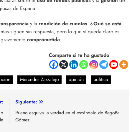
s claras sobre el
uso de fondos públicos
y la
gestión
de
giosas de España.
ransparencia
y la
rendición de cuentas
.
¿Qué se está
ntas siguen sin respuesta, pero lo que sí queda claro es
tá gravemente
comprometida
.
Comparte si te ha gustado
pción
Mercedes Zarzalejo
opinión
política
r:
Siguiente:
lo
Ruano esquiva la verdad en el escándalo de Begoña
de
Gómez