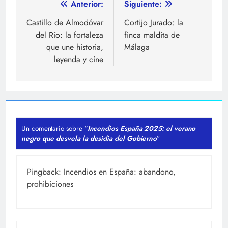
Navegación
Anterior:
Siguiente:
de
Castillo de Almodóvar
Cortijo Jurado: la
del Río: la fortaleza
finca maldita de
entradas
que une historia,
Málaga
leyenda y cine
Un comentario sobre “
Incendios España 2025: el verano
negro que desvela la desidia del Gobierno
”
Pingback:
Incendios en España: abandono,
prohibiciones