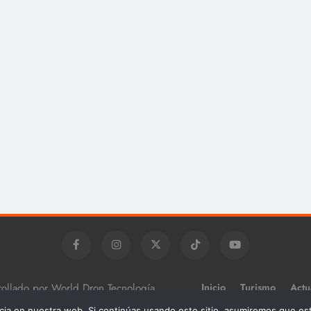
rollado por World Dron Tecnología
Inicio
Turismo
Actu
Misterios
Contacto
ia en nuestra web. Si continúas usando este sitio, asumiremos que est