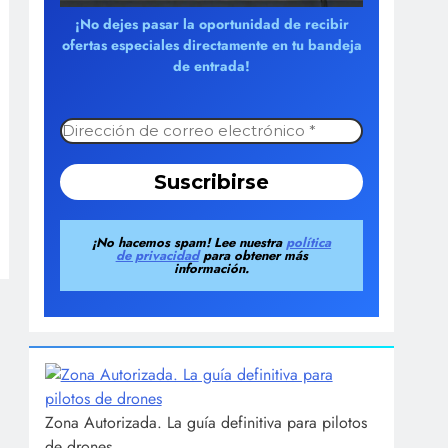
¡No dejes pasar la oportunidad de recibir
ofertas especiales directamente en tu bandeja
de entrada!
¡No hacemos spam! Lee nuestra
política
de privacidad
para obtener más
información.
Zona Autorizada. La guía definitiva para pilotos
de drones