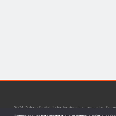
2024 Dialogo Digital, Todos los derechos reservados. Desar
Powered By
.
BlazeThemes
Usamos cookies para asegurar que te damos la mejor experienc