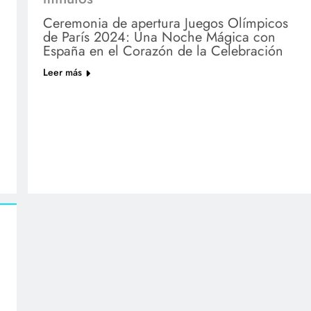
Ceremonia de apertura Juegos Olímpicos
de París 2024: Una Noche Mágica con
España en el Corazón de la Celebración
Leer más
¡No dejes pasar la oportunidad de recibir ofertas
especiales directamente en tu bandeja de
entrada!