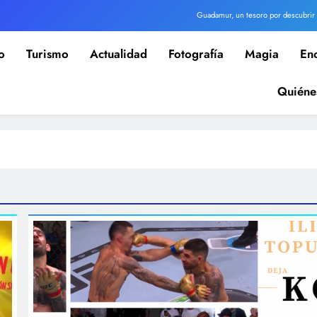
Guadamur, un tesoro por descubrir
Volar drones en ZEPA: el peligro de los falsos expertos jurídicos
o
Turismo
Actualidad
Fotografía
Magia
En
r apuesta de Z Club Extremadura: tres días de motos, coches, camiones, drones y espectáculo
Quiéne
World Dron analiza la prohibición de drones DJI en espacios gestionados por Defensa
Guadamur, un tesoro por descubrir
Volar drones en ZEPA: el peligro de los falsos expertos jurídicos
r apuesta de Z Club Extremadura: tres días de motos, coches, camiones, drones y espectáculo