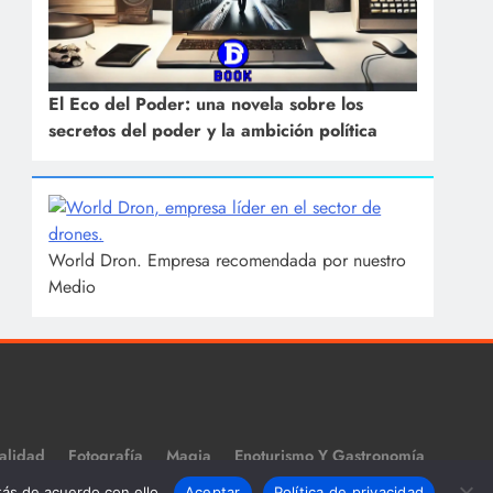
El Eco del Poder: una novela sobre los
secretos del poder y la ambición política
World Dron. Empresa recomendada por nuestro
Medio
alidad
Fotografía
Magia
Enoturismo Y Gastronomía
Quiénes Somos
Política De Privacidad Diálogo Digital
ás de acuerdo con ello.
Aceptar
Política de privacidad