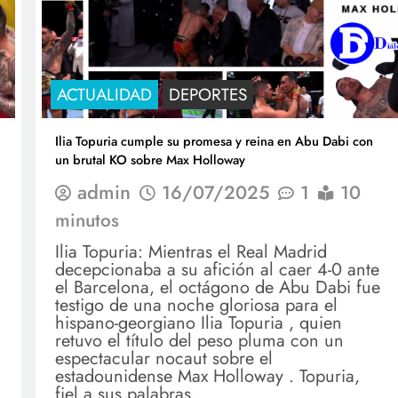
ACTUALIDAD
DEPORTES
Ilia Topuria cumple su promesa y reina en Abu Dabi con
un brutal KO sobre Max Holloway
admin
16/07/2025
1
10
minutos
Ilia Topuria: Mientras el Real Madrid
decepcionaba a su afición al caer 4-0 ante
el Barcelona, ​​​​el octágono de Abu Dabi fue
testigo de una noche gloriosa para el
hispano-georgiano Ilia Topuria , quien
retuvo el título del peso pluma con un
espectacular nocaut sobre el
Suscríbete a nuestro Boletín
estadounidense Max Holloway . Topuria,
Gratuito
fiel a sus palabras,…