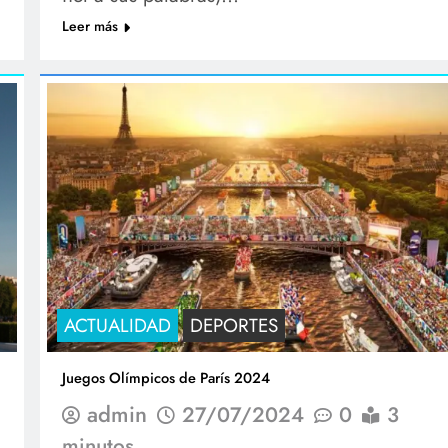
Leer más
de Diálogo Digital
¡No te pierdas ningún detalle!
Regístrate ahora y mantente al tanto de todas
las noticias, novedades y promociones
exclusivas.
ACTUALIDAD
DEPORTES
Juegos Olímpicos de París 2024
admin
27/07/2024
0
3
minutos