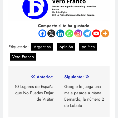
Comparte si te ha gustado
Etiquetado:
Argentina
opinión
política
Vero Franco
Navegación
Anterior:
Siguiente:
de
10 Lugares de España
Google le juega una
que No Puedes Dejar
mala pasada a Marta
entradas
de Visitar
Bernardo, la número 2
de Lobato