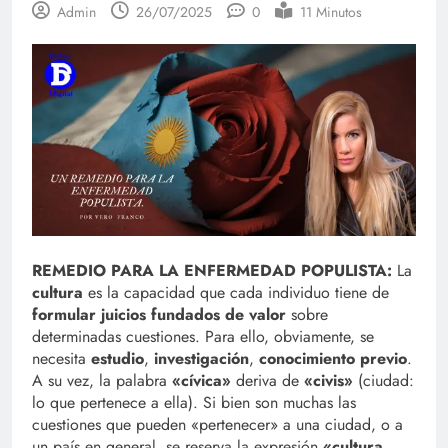
Admin
26/07/2025
0
11 Minutos
REMEDIO PARA LA ENFERMEDAD POPULISTA:
La
cultura
es la capacidad que cada individuo tiene de
formular juicios fundados de valor
sobre
determinadas cuestiones. Para ello, obviamente, se
necesita
estudio
,
investigación
,
conocimiento previo
.
A su vez, la palabra
«cívica»
deriva de
«civis»
(ciudad:
lo que pertenece a ella). Si bien son muchas las
cuestiones que pueden «pertenecer» a una ciudad, o a
un país en general, se reserva la expresión
«cultura