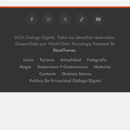
2024 Dialogo Digital, Todos los derechos reservados.
Desarrollado por World Dron Tecnología Powered By
.
BlazeThemes
Inicio
Turismo
Actualidad
Fotografía
Magia
Enoturismo Y Gastronomía
Misterios
Contacto
Quiénes Somos
Política De Privacidad Diálogo Digital