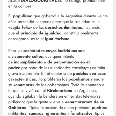
Añade
DIALOGODIGITAL
como código promocional
en tu compra.
El
populismo
que gobernó a la Argentina durante veinte
años pretendió hacernos creer que la sociedad es la
«
cajita feliz
» de los
derechos ilimitados
, haciendo
que el
principio de igualdad
, constitucionalmente
consagrado, mute al
igualitarismo
.
Para las
sociedades cuyos individuos son
cívicamente cultos
, cualquier intento
de
incumplimiento o de perpetuación en el
poder
por parte de las autoridades constituye una falta
grave inadmisible. En el contexto de
pueblos con esas
características
, no proliferan los
populismos
y nadie
se «
enamora
» de los gobernantes. Todo lo contrario a
lo que se vivió con el
Kirchnerismo
en Argentina,
cuando agitaban la bandera en entrevistas televisivas
pidiendo: que la gente vuelva a
«enamorarse» de su
Gobierno
. Típica expresión de quien pretende
pueblos
militantes
,
sumisos
,
ignorantes
y
fanatizados
; típica