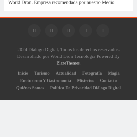
World Dron. Empresa recomendada por nuestro Medio
2024 Dialogo Digital, Todos los derechos reservados.
Desarrollado por World Dron Tecnología Powered By
.
BlazeThemes
Inicio
Turismo
Actualidad
Fotografía
Magia
Enoturismo Y Gastronomía
Misterios
Contacto
Quiénes Somos
Política De Privacidad Diálogo Digital