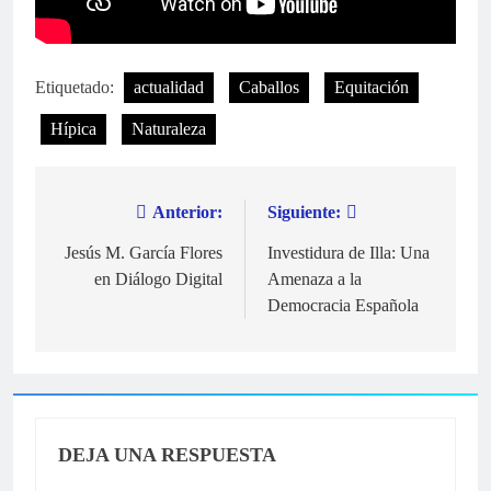
Etiquetado:
actualidad
Caballos
Equitación
Hípica
Naturaleza
Anterior:
Siguiente:
Navegación
de
Jesús M. García Flores
Investidura de Illa: Una
en Diálogo Digital
Amenaza a la
entradas
Democracia Española
DEJA UNA RESPUESTA