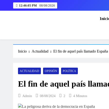
Saltar
12:46:06 PM
08/08/2026
al
contenido
Inici
La Albuera acoge la ma
Diálogo Digital
Inicio
Actualidad
El fin de aquel país llamado España
La Albuera acoge la ma
ACTUALIDAD
OPINIÓN
POLÍTICA
El fin de aquel país llam
Admin
08/08/2024
2
4 Minutos