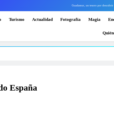
Guadamur, un tesoro por descubrir
Volar drones en ZEPA: el peligro de los falsos expertos jurídicos
o
Turismo
Actualidad
Fotografía
Magia
En
yor apuesta de Z Club Extremadura: tres días de motos, coches, camiones, drones y espectáculo
Quién
World Dron analiza la prohibición de drones DJI en espacios gestionados por Defensa
Guadamur, un tesoro por descubrir
Volar drones en ZEPA: el peligro de los falsos expertos jurídicos
yor apuesta de Z Club Extremadura: tres días de motos, coches, camiones, drones y espectáculo
ado España