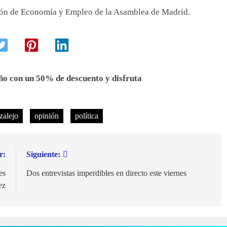
o con un 50% de descuento y disfruta
zalejo
opinión
política
r:
Siguiente:
es
Dos entrevistas imperdibles en directo este viernes
ez