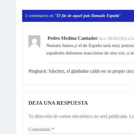
2 comentarios en “
El fin de aquel país llamado España
”
Pedro Medina Cantador
dice:
08/08/2024 a la
Nuestro futuro,y el de España será muy penos
españoles debemos reaccionar de una vez ,o 
Pingback:
Sánchez, el gladiador caído en su propio circo
DEJA UNA RESPUESTA
Tu dirección de correo electrónico no será publicada.
Lo
Comentario
*