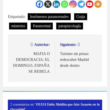
Etiquetado:
fenómenos paranormales
Guija
misterios
Paranormal
parapsicología
Anterior:
Siguiente:
Navegación
de
MAFIA O
Turismo sin prisas:
DEMOCRACIA: EL
redescubre Madrid
entradas
DOMINGO, ESPAÑA
desde dentro
SE REBELA
2 comentarios en “
OUIJA Tabla Maldita que Aún Susurra en la
Oscuridad
”