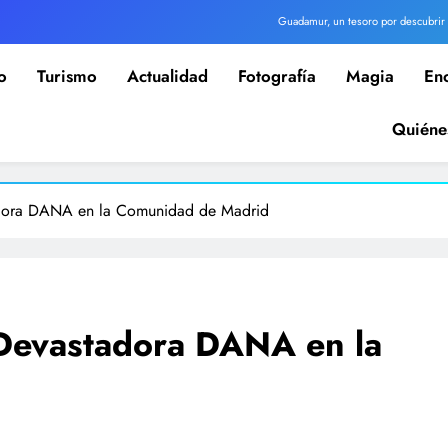
Guadamur, un tesoro por descubrir
Volar drones en ZEPA: el peligro de los falsos expertos jurídicos
o
Turismo
Actualidad
Fotografía
Magia
En
r apuesta de Z Club Extremadura: tres días de motos, coches, camiones, drones y espectáculo
Quiéne
World Dron analiza la prohibición de drones DJI en espacios gestionados por Defensa
Guadamur, un tesoro por descubrir
dora DANA en la Comunidad de Madrid
Volar drones en ZEPA: el peligro de los falsos expertos jurídicos
r apuesta de Z Club Extremadura: tres días de motos, coches, camiones, drones y espectáculo
Devastadora DANA en la