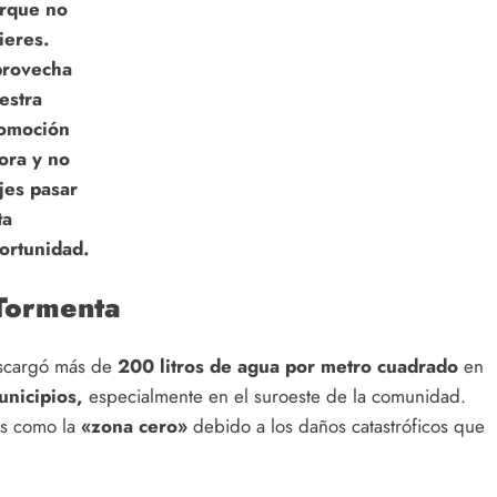
rque no
ieres.
rovecha
estra
omoción
ora y no
jes pasar
ta
ortunidad.
 Tormenta
scargó más de
200 litros de agua por metro cuadrado
en
unicipios,
especialmente en el suroeste de la comunidad.
os como la
«zona cero»
debido a los daños catastróficos que