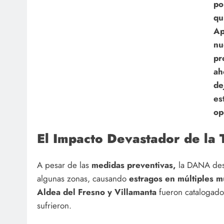
po
qu
Ap
nu
pr
ah
de
es
op
El Impacto Devastador de la
A pesar de las
medidas preventivas,
la DANA de
algunas zonas, causando
estragos en múltiples m
Aldea del Fresno y Villamanta
fueron catalogad
sufrieron.