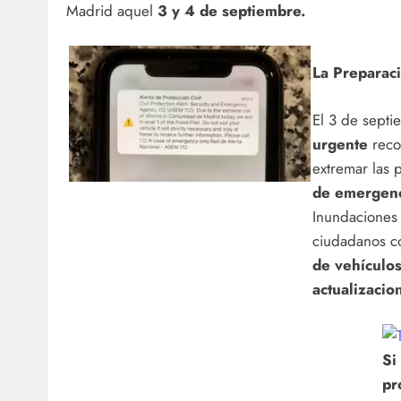
Madrid aquel
3 y 4 de septiembre.
La Preparac
El 3 de septi
urgente
reco
extremar las p
de emergen
Inundacione
ciudadanos co
de vehículos
actualizacion
Si
pr