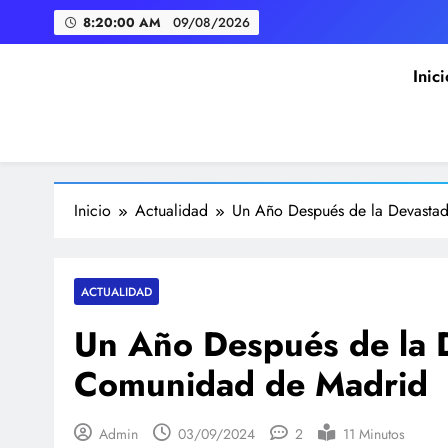
Saltar
8:20:01 AM
09/08/2026
al
contenido
Inici
La Albuera acoge la mayo
Diálogo Digital
Inicio
Actualidad
Un Año Después de la Devasta
La Albuera acoge la mayo
ACTUALIDAD
Un Año Después de la 
Comunidad de Madrid
Admin
03/09/2024
2
11 Minutos