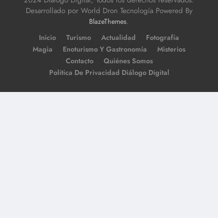
Desarrollado por World Dron Tecnología Powered By
.
BlazeThemes
Inicio
Turismo
Actualidad
Fotografía
Magia
Enoturismo Y Gastronomía
Misterios
Contacto
Quiénes Somos
Política De Privacidad Diálogo Digital