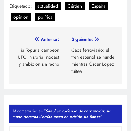
Etiquetado:
actualidad
Cérdan
España
opinión
política
Navegación
Anterior:
Siguiente:
de
Ilia Topuria campeón
Caos ferroviario: el
UFC: historia, nocaut
tren español se hunde
entradas
y ambición sin techo
mientras Óscar López
tuitea
13 comentarios en “
Sánchez rodeado de corrupción: su
mano derecha Cerdán entra en prisión sin fianza
”